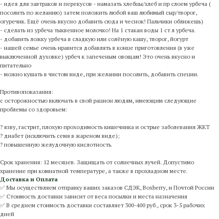
- идея для завтраков и перекусов - намазать хлебцы/хлеб и пр слоем урбеча (
посолить по желанию) затем положить любой ваш любимый сыр/творог,
огуречик. Ещё очень вкусно добавить сюда и чеснок! Пальчики оближешь)
- сделать из урбеча тыквенное молочко! На 1 стакан воды 1 ст л урбеча.
- добавить ложку урбеча в сладкую или солёную кашу, творог, йогурт
- нашей семье очень нравится добавлять в конце приготовления (в уже
выключенной духовке) урбеч к запеченым овощам! Это очень вкусно и
питательно
- можно кушать в чистом виде, при желании посолить, добавить специи.
Противопоказания:
с осторожностью включать в свой рацион людям, имеющим следующие
проблемы со здоровьем:
? язву, гастрит, плохую проходимость кишечника и острые заболевания ЖКТ
? диабет (исключить семя в жареном виде);
? повышенную желудочную кислотность.
Срок хранения: 12 месяцев. Защищать от солнечных лучей. Допустимо
хранение при комнатной температуре, а также в прохладном месте.
Доставка и Оплата
✅ Мы осуществляем отправку ваших заказов СДЭК, Boxberry, и Почтой России
✅ Стоимость доставки зависит от веса посылки и места назначения
✅ В среднем стоимость доставки составляет 300-400 руб., срок 3-5 рабочих
дней