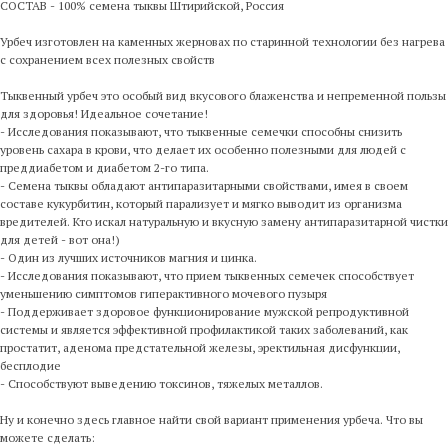
СОСТАВ - 100% семена тыквы Штирийской, Россия
Урбеч изготовлен на каменных жерновах по старинной технологии без нагрева
с сохранением всех полезных свойств
Тыквенный урбеч это особый вид вкусового блаженства и непременной пользы
для здоровья! Идеальное сочетание!
- Исследования показывают, что тыквенные семечки способны снизить
уровень сахара в крови, что делает их особенно полезными для людей с
преддиабетом и диабетом 2-го типа.
- Семена тыквы обладают антипаразитарными свойствами, имея в своем
составе кукурбитин, который парализует и мягко выводит из организма
вредителей. Кто искал натуральную и вкусную замену антипаразитарной чистки
для детей - вот она!)
- Один из лучших источников магния и цинка.
- Исследования показывают, что прием тыквенных семечек способствует
уменьшению симптомов гиперактивного мочевого пузыря
- Поддерживает здоровое функционирование мужской репродуктивной
системы и является эффективной профилактикой таких заболеваний, как
простатит, аденома предстательной железы, эректильная дисфункции,
бесплодие
- Способствуют выведению токсинов, тяжелых металлов.
Ну и конечно здесь главное найти свой вариант применения урбеча. Что вы
можете сделать: