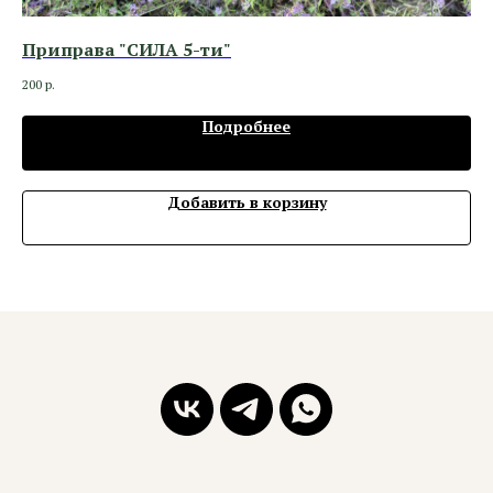
Приправа "СИЛА 5-ти"
Ма
200
р.
1 1
Подробнее
Добавить в корзину