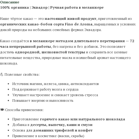
Описание
100% органика | Эквадор | Ручная работа в меланжере
Наше тёртое какао — это
настоящий живой продукт
, приготовленный из
органических какао-бобов сорта Fino de Aroma
, выращенных в условиях
дикой природы на небольших семейных фермах Эквадора.
Какао создаётся
в меланжере методом длительного перетирания
—
72
часа непрерывной работы
, без нагрева и без добавок. Это позволяет
достичь
однородной, шелковистой текстуры
и сохранить все ценные
питательные вещества, природные масла и волшебный аромат настоящего
шоколада.
💪 Полезные свойства:
Источник магния, железа, цинка, антиоксидантов
Поддерживает работу мозга и сердца
Улучшает настроение и снижает уровень стресса
Повышает энергию и выносливость
🍽 Способы применения:
Приготовление
горячего какао или натурального шоколада
Добавка в
десерты, выпечку, каши и смузи
Основа для
домашних трюфелей и конфет
Применение в косметике (маски, скрабы)