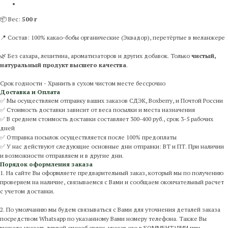
📦 Вес:
500 г
📍 Состав: 100% какао-бобы органические (Эквадор), перетёртые в меланжере
🌿 Без сахара, лецитина, ароматизаторов и других добавок. Только
чистый,
натуральный продукт высшего качества
.
Срок годности - Хранить в сухом чистом месте бессрочно
Доставка и Оплата
✅ Мы осуществляем отправку ваших заказов СДЭК, Boxberry, и Почтой России
✅ Стоимость доставки зависит от веса посылки и места назначения
✅ В среднем стоимость доставки составляет 300-400 руб., срок 3-5 рабочих
дней
✅ Отправка посылок осуществляется после 100% предоплаты
✅ У нас действуют следующие основные дни отправки: ВТ и ПТ. При наличии
и возможности отправляем и в другие дни.
Порядок оформления заказа
1. На сайте Вы оформляете предварительный заказ, который мы по получению
проверяем на наличие, связываемся с Вами и сообщаем окончательный расчет
с учетом доставки.
2. По умолчанию мы будем связываться с Вами для уточнения деталей заказа
посредством Whatsapp по указанному Вами номеру телефона. Также Вы
можете указать другой способ связи, указав его в КОММЕНТАРИИ при