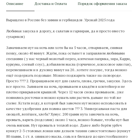
Описание
Доставка и Оплата
Порядок оформления заказа
Выращено в России без химии и гербицидов .Урожай 2025 года
Любимая закуска в дорогу, к салатам и гарнирам, да и просто вместо
сухариков)
Замачиваем нут на ночь или хотя бы на 5 часов, отвариваем, снимая
пенку, около 40 минут. Ждём, пока остынет и заправляем любимыми
специями ( у нас черный молотый перец, копченая паприка, зира, Карри,
куркума, соевый соус), добавляем масла (горчичное, кокосовое или гхи),
перемешиваем и в духовку минут на 20...хотите посуше, тогда можно
ещё подержать подольше. Можно поджарить также на сковороде.
Просто ???? 2. Проращиваем нут для салата, плова, гречки, закуски. Здесь
все просто. Заливаем на ночь, промываем и кладём в контейнер и не
плотно прикрываем крышкой. Через 12 часов снова промываем...уже
появились росточки и можно кушать или растить дальше по той же
схеме. Кстати воду, в которой был замочен нут можно использовать в
качестве удобрения для полива цветов ??? 3. Универсальная паста для
овощей, лепёшек, хлеба? Хумус. 200 грамм нута замочить на ночь,
промыть, варить (подсолив) около 1 часа, можно больше, чтобы нут был
очень мягким. Нут промыть в теплой воде. Далее либо берём урбеч
кунжут 2-3 столовых ложки или делаем тахини самостоятельно (кунжут
80 грамм, 1 ст. л. оливкого масла, соль и в блендер до крестообразного