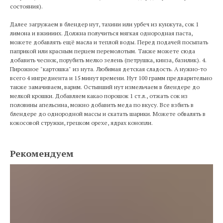
состояния).
Далее загружаем в блендер нут, тахини или урбеч из кунжута, сок 1
лимона и вжиииих. Должна получиться мягкая однородная паста,
можете добавлять ещё масла и теплой воды. Перед подачей посыпать
паприкой или красным перцем перемолотым. Также можете сюда
добавить чеснок, порубить мелко зелень (петрушка, кинза, базилик). 4.
Пирожное "картошка" из нута. Любимая детская сладость. А нужно-то
всего 4 ингредиента и 15 минут времени. Нут 100 грамм предварительно
также замачиваем, варим. Остывший нут измельчаем в блендере до
мелкой крошки. Добавляем какао порошок 1 ст.л., отжать сок из
половины апельсина, можно добавить меда по вкусу. Все взбить в
блендере до однородной массы и скатать шарики. Можете обвалять в
кокосовой стружки, грецком орехе, ядрах конопли.
Рекомендуем