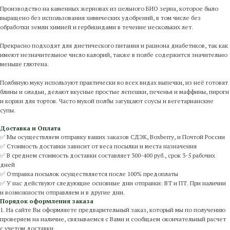
Производство на каменных жерновах из цельного БИО зерна, которое было
выращено без использования химических удобрений, в том числе без
обработки земли химией и гербицидами в течение нескольких лет.
Прекрасно подходят для диетического питания и рациона диабетиков, так как
имеют незначительное число калорий, также в полбе содержится значительно
меньше глютена.
Полбяную муку используют практически во всех видах выпечки, из неё готовят
блины и оладьи, делают вкусные простые лепешки, печенья и маффины, пироги
и коржи для тортов. Часто мукой полбы загущают соусы и вегетарианские
супы.
Доставка и Оплата
✅ Мы осуществляем отправку ваших заказов СДЭК, Boxberry, и Почтой России
✅ Стоимость доставки зависит от веса посылки и места назначения
✅ В среднем стоимость доставки составляет 300-400 руб., срок 3-5 рабочих
дней
✅ Отправка посылок осуществляется после 100% предоплаты
✅ У нас действуют следующие основные дни отправки: ВТ и ПТ. При наличии
и возможности отправляем и в другие дни.
Порядок оформления заказа
1. На сайте Вы оформляете предварительный заказ, который мы по получению
проверяем на наличие, связываемся с Вами и сообщаем окончательный расчет
с учетом доставки.