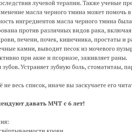
оследствия лучевой терапии. Также ученые пр
менение масла черного тмина может помочь в 
ность ингредиентов масла черного тмина была
рована против различных видов рака, включая
крови, печени, почек, кишечника, простаты и р
чные камни, выводит песок из мочевого пузы
тивно при акне и псориазе, заживляет раны.
 зубов. Устраняет зубную боль, стоматитаы, па
ё не весь список, иначе вы заскучаете его чита
ендуют давать МЧТ с 6 лет!
ия:
свёртываемости крови