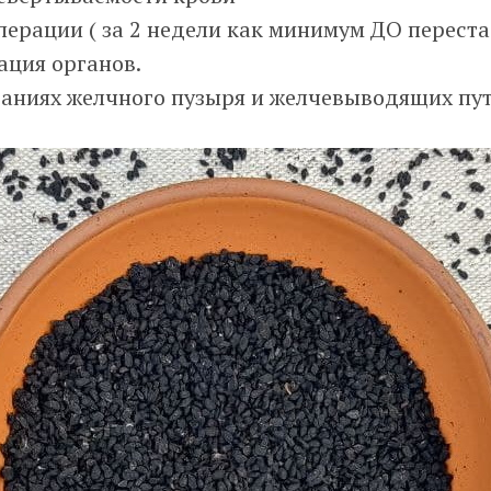
ерации ( за 2 недели как минимум ДО переста
ация органов.
ваниях желчного пузыря и желчевыводящих пу