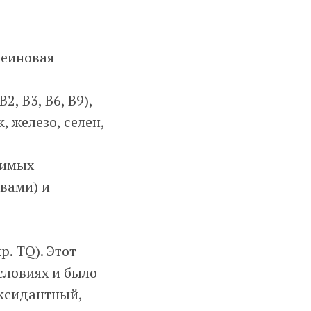
леиновая
, В3, В6, В9),
, железо, селен,
нимых
вами) и
р. TQ). Этот
словиях и было
оксидантный,