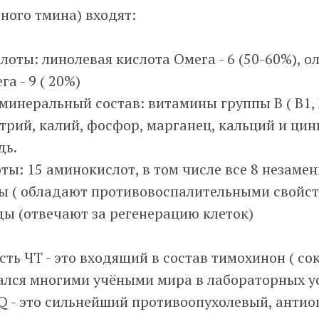
рного тмина) входят:
оты: линолевая кислота Омега - 6 (50-60%), о
а - 9 ( 20%)
инеральный состав: витамины группы В ( В1, В2
натрий, калий, фосфор, марганец, кальций и цинк
дь.
ы: 15 аминокислот, в том числе все 8 незаме
ы ( обладают противовоспалительными свойст
ы (отвечают за регенерацию клеток)
сть ЧТ - это входящий в состав тимохинон ( сок
ался многими учёными мира в лабораторных у
TQ - это сильнейший противоопухолевый, анти