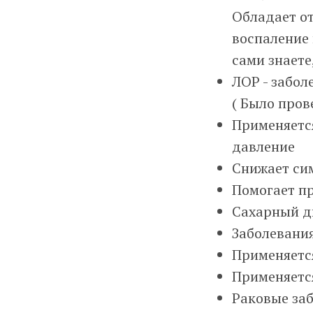
Обладает о
воспаление 
сами знаете,
ЛОР - забол
( Было пров
Применяетс
давление
Снижает си
Помогает пр
Сахарный ди
Заболевания
Применяетс
Применяетс
Раковые заб