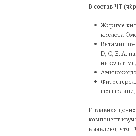
В состав ЧТ (чё
Жирные кисл
кислота Омег
Витаминно-м
D, С, Е, A, 
никель и ме
Аминокислот
Фитостерол
фосфолипид
И главная ценно
компонент изуч
выявлено, что 