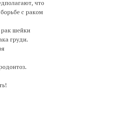
едполагают, что
борьбе с раком
 рак шейки
ака груди.
ря
родонтоз.
ть!