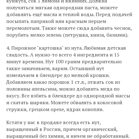
кунжута, сок 1 лимона и вжиииих. Должна
получиться мягкая однородная паста, можете
добавлять ещё масла и теплой воды. Перед подачей
посыпать паприкой или красным перцем
перемолотым. Также можете сюда добавить чеснок,
порубить мелко зелень (петрушка, кинза, базилик).
4. Пирожное "картошка" из нута. Любимая детская
сладость. А нужно-то всего 4 ингредиента и 15
минут времени. Нут 100 грамм предварительно
также замачиваем, варим. Остывший нут
измельчаем в блендере до мелкой крошки.
Добавляем какао порошок 1 ст.л., отжать сок из
половины апельсина, можно добавить меда по
вкусу. Все взбить в блендере до однородной массы
и скатать шарики. Можете обвалять в кокосовой
стружки, грецком орехе, ядрах конопли.
Кстати у нас в продаже всегда есть нут,
выращенный в России, причем органический,
выращенный без химии, и ничем не обработанный.